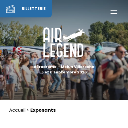
Skip
to
BILLETTERIE
content
Aérodrome – Melun Villaroche
5 et 6 septembre 2026
Accueil
>
Exposants