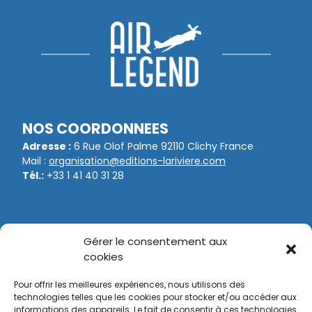
NOS COORDONNEES
Adresse :
6 Rue Olof Palme 92110 Clichy France
Mail :
organisation@editions-lariviere.com
Tél.:
+33 1 41 40 31 28
NOS ORGANISATIONS
Gérer le consentement aux
Game Fair
cookies
Bol d’Or
Pour offrir les meilleures expériences, nous utilisons des
Tir Expo
technologies telles que les cookies pour stocker et/ou accéder aux
informations des appareils. Le fait de consentir à ces technologies