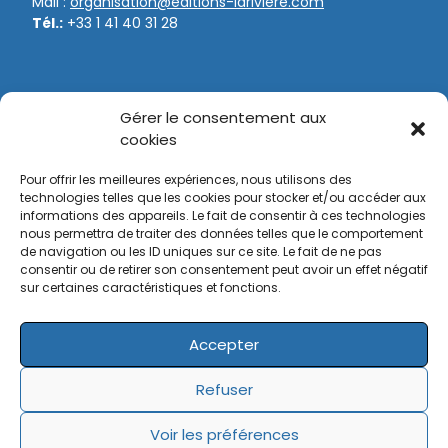
Mail :
organisation@editions-lariviere.com
Tél.:
+33 1 41 40 31 28
NOS ORGANISATIONS
Gérer le consentement aux
Game Fair
cookies
Bol d’Or
Pour offrir les meilleures expériences, nous utilisons des
Tir Expo
technologies telles que les cookies pour stocker et/ou accéder aux
informations des appareils. Le fait de consentir à ces technologies
nous permettra de traiter des données telles que le comportement
Bol d’Or Vélo
de navigation ou les ID uniques sur ce site. Le fait de ne pas
Supercross de Paris
consentir ou de retirer son consentement peut avoir un effet négatif
sur certaines caractéristiques et fonctions.
Trophées de la Moto
Accepter
© Editions Larivière 2025
Mentions légales
Refuser
Politique de cookies
Données personnelles
Confidentialité
Avertissement
Voir les préférences