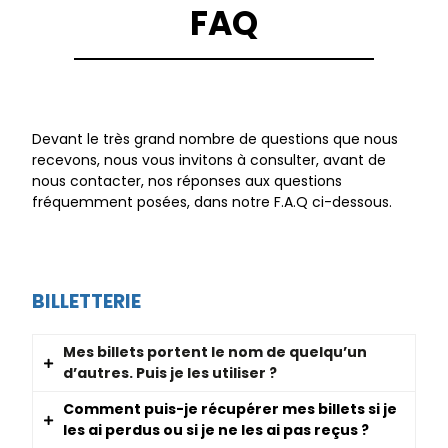
FAQ
Devant le très grand nombre de questions que nous
recevons, nous vous invitons à consulter, avant de
nous contacter, nos réponses aux questions
fréquemment posées, dans notre F.A.Q ci-dessous.
BILLETTERIE
Mes billets portent le nom de quelqu’un
d’autres. Puis je les utiliser ?
Comment puis-je récupérer mes billets si je
Du moment qu’ils n’ont pas déjà été utilisés, oui.
les ai perdus ou si je ne les ai pas reçus ?