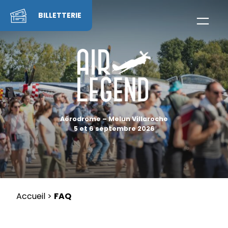
Skip
to
BILLETTERIE
content
Aérodrome – Melun Villaroche
5 et 6 septembre 2026
Accueil
>
FAQ