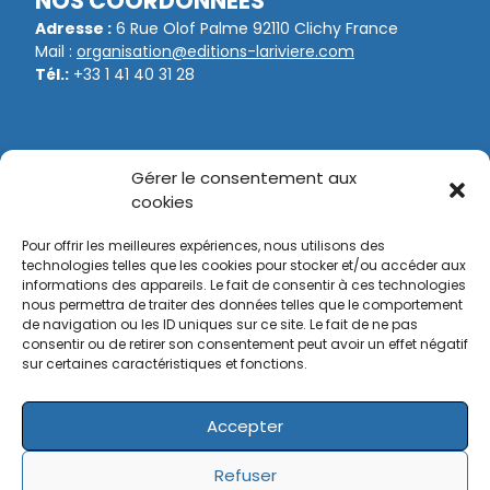
NOS COORDONNEES
Adresse :
6 Rue Olof Palme 92110 Clichy France
Mail :
organisation@editions-lariviere.com
Tél.:
+33 1 41 40 31 28
NOS ORGANISATIONS
Gérer le consentement aux
Game Fair
cookies
Bol d’Or
Pour offrir les meilleures expériences, nous utilisons des
Tir Expo
technologies telles que les cookies pour stocker et/ou accéder aux
informations des appareils. Le fait de consentir à ces technologies
nous permettra de traiter des données telles que le comportement
Bol d’Or Vélo
de navigation ou les ID uniques sur ce site. Le fait de ne pas
Supercross de Paris
consentir ou de retirer son consentement peut avoir un effet négatif
sur certaines caractéristiques et fonctions.
Trophées de la Moto
Accepter
© Editions Larivière 2025
Mentions légales
Refuser
Politique de cookies
Données personnelles