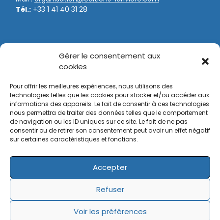
Tél.:
+33 1 41 40 31 28
NOS ORGANISATIONS
Gérer le consentement aux
Game Fair
cookies
Bol d’Or
Pour offrir les meilleures expériences, nous utilisons des
Tir Expo
technologies telles que les cookies pour stocker et/ou accéder aux
informations des appareils. Le fait de consentir à ces technologies
nous permettra de traiter des données telles que le comportement
Bol d’Or Vélo
de navigation ou les ID uniques sur ce site. Le fait de ne pas
Supercross de Paris
consentir ou de retirer son consentement peut avoir un effet négatif
sur certaines caractéristiques et fonctions.
Trophées de la Moto
Accepter
© Editions Larivière 2025
Mentions légales
Refuser
Politique de cookies
Données personnelles
Confidentialité
Avertissement
Voir les préférences
Conditions générales de vente