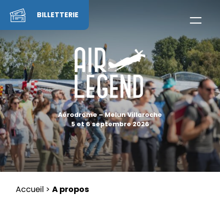
Skip
to
BILLETTERIE
content
Aérodrome – Melun Villaroche
5 et 6 septembre 2026
Accueil
>
A propos